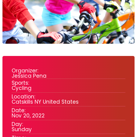
Organizer:
Jessica Pena
Sports:
Cycling
Location:
Catskills NY United States
Date:
Nov 20, 2022
Day:
Sunday