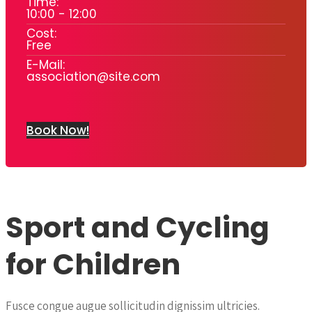
Time:
10:00 - 12:00
Cost:
Free
E-Mail:
association@site.com
Book Now!
Sport and Cycling
for Children
Fusce congue augue sollicitudin dignissim ultricies.